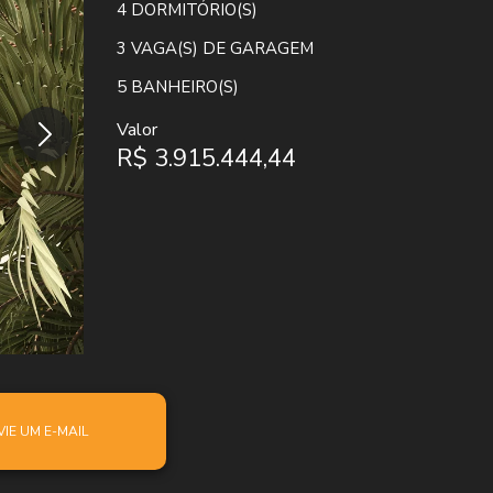
4
DORMITÓRIO(S)
3
VAGA(S) DE GARAGEM
5
BANHEIRO(S)
Valor
R$ 3.915.444,44
VIE UM E-MAIL