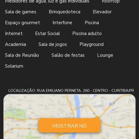
Medidores de água, luz e gás individuais
Rooftop
Sala de games
Brinquedoteca
Elevador
Espaço gourmet
Interfone
Piscina
Internet
Estar Social
Piscina adulto
Academia
Sala de jogos
Playground
Sala de Reunião
Salão de festas
Lounge
Solarium
LOCALIZAÇÃO: RUA EMILIANO PERNETA, 260 - CENTRO - CURITIBA/PR
MOSTRAR NO