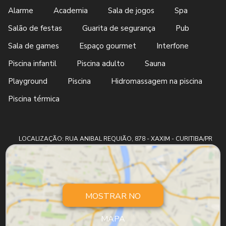
Alarme
Academia
Sala de jogos
Spa
Salão de festas
Guarita de segurança
Pub
Sala de games
Espaço gourmet
Interfone
Piscina infantil
Piscina adulto
Sauna
Playground
Piscina
Hidromassagem na piscina
Piscina térmica
LOCALIZAÇÃO: RUA ANIBAL REQUIÃO, 878 - XAXIM - CURITIBA/PR
MOSTRAR NO
MAPA