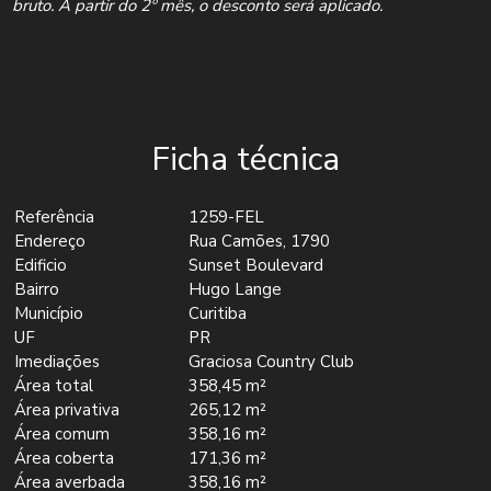
bruto. A partir do 2º mês, o desconto será aplicado.
Ficha técnica
Referência
1259-FEL
Endereço
Rua Camões, 1790
Edificio
Sunset Boulevard
Bairro
Hugo Lange
Município
Curitiba
UF
PR
Imediações
Graciosa Country Club
Área total
358,45 m²
Área privativa
265,12 m²
Área comum
358,16 m²
Área coberta
171,36 m²
Área averbada
358,16 m²