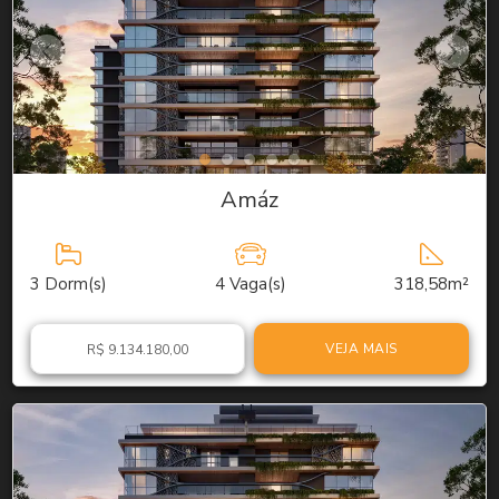
Amáz
3
Dorm(s)
4
Vaga(s)
318,58m²
VEJA MAIS
R$ 9.134.180,00