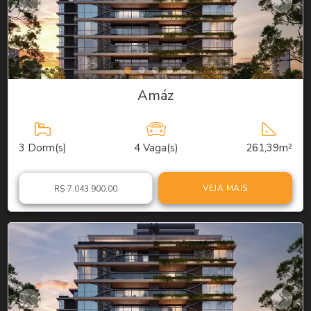
Amáz
3
Dorm(s)
4
Vaga(s)
261,39m²
VEJA MAIS
R$ 7.043.900,00