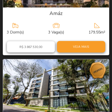
Amáz
3
Dorm(s)
3
Vaga(s)
179,55m²
VEJA MAIS
R$ 3.867.530,00