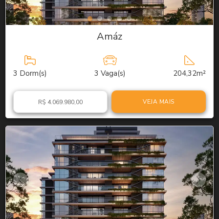
Amáz
3
Dorm(s)
3
Vaga(s)
204,32m²
VEJA MAIS
R$ 4.069.980,00