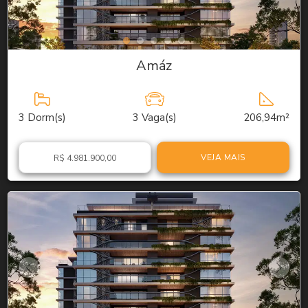
Amáz
3
Dorm(s)
3
Vaga(s)
206,94m²
VEJA MAIS
R$ 4.981.900,00