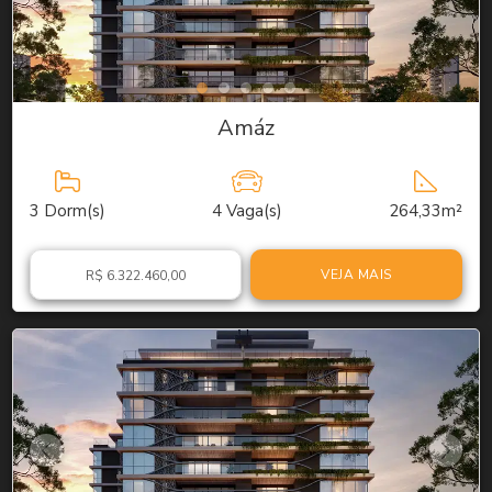
Amáz
3
Dorm(s)
4
Vaga(s)
264,33m²
VEJA MAIS
R$ 6.322.460,00