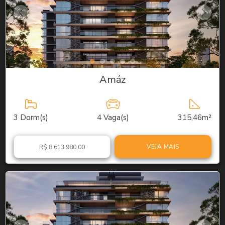
Amáz
3
Dorm(s)
4
Vaga(s)
315,46m²
VEJA MAIS
R$ 8.613.980,00