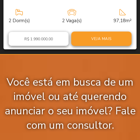
2
Dorm(s)
2
Vaga(s)
97,18m²
VEJA MAIS
R$ 1.990.000,00
Você está em busca de um
imóvel ou até querendo
anunciar o seu imóvel? Fale
com um consultor.