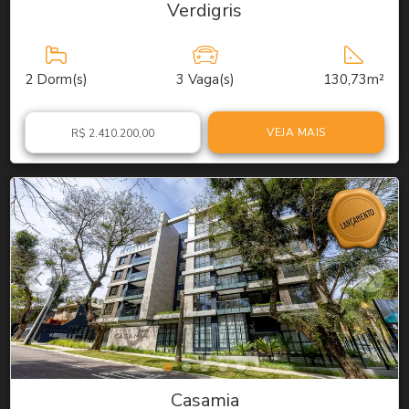
Verdigris
2
Dorm(s)
3
Vaga(s)
130,73m²
VEJA MAIS
R$ 2.410.200,00
Casamia