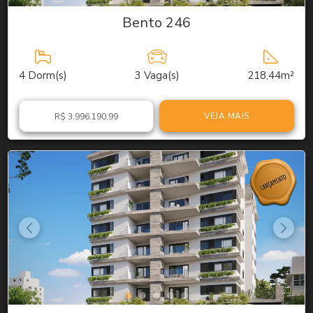
Bento 246
4
Dorm(s)
3
Vaga(s)
218,44m²
VEJA MAIS
R$ 3.996.190,99