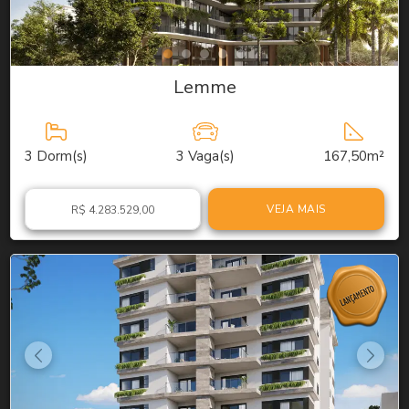
Lemme
3
Dorm(s)
3
Vaga(s)
167,50m²
VEJA MAIS
R$ 4.283.529,00