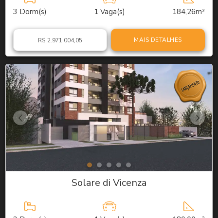
3
Dorm(s)
1
Vaga(s)
184,26m²
MAIS DETALHES
R$ 2.971.004,05
Solare di Vicenza