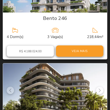
Bento 246
4
Dorm(s)
3
Vaga(s)
218,44m²
VEJA MAIS
R$ 4.188.024,00