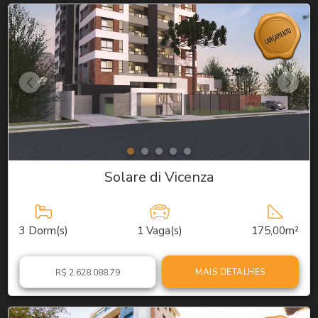
Solare di Vicenza
3
Dorm(s)
1
Vaga(s)
175,00m²
MAIS DETALHES
R$ 2.628.088,79