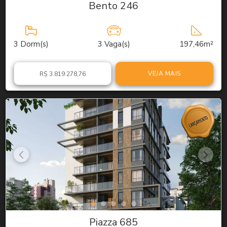
Bento 246
3
Dorm(s)
3
Vaga(s)
197,46m²
VEJA MAIS
R$ 3.819.278,76
Piazza 685