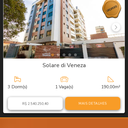
Solare di Veneza
3
Dorm(s)
1
Vaga(s)
190,00m²
MAIS DETALHES
R$ 2.540.250,40