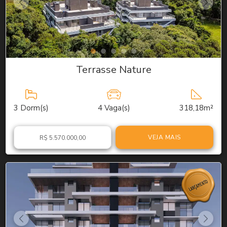
Terrasse Nature
3
Dorm(s)
4
Vaga(s)
318,18m²
VEJA MAIS
R$ 5.570.000,00