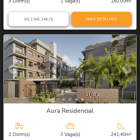
3
Dorm(s)
1
Vaga(s)
180,00m²
MAIS DETALHES
R$ 2.941.348,79
Aura Residencial
3
Dorm(s)
3
Vaga(s)
241,40m²