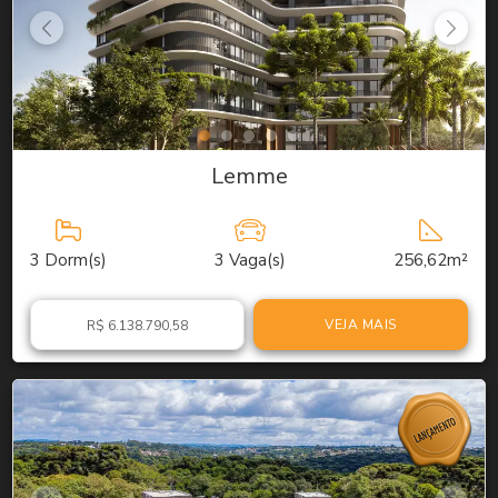
Lemme
3
Dorm(s)
3
Vaga(s)
256,62m²
VEJA MAIS
R$ 6.138.790,58