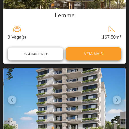
Lemme
3
Vaga(s)
167,50m²
VEJA MAIS
R$ 4.046.137,85