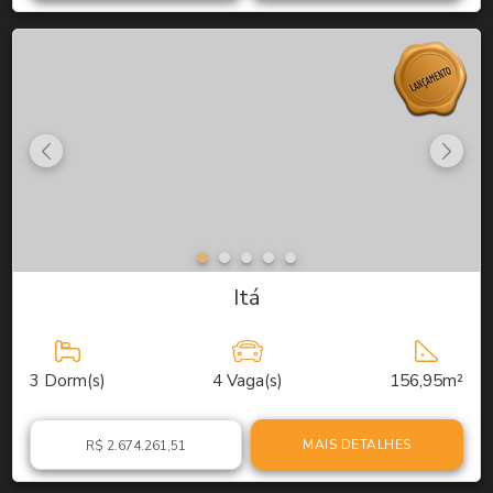
Itá
3
Dorm(s)
4
Vaga(s)
156,95m²
MAIS DETALHES
R$ 2.674.261,51