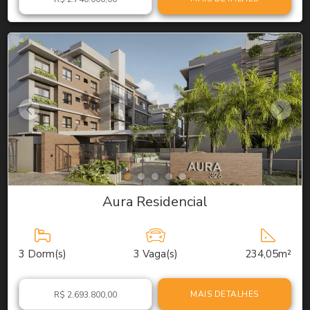
Aura Residencial
3
Dorm(s)
3
Vaga(s)
234,05m²
MAIS DETALHES
R$ 2.693.800,00