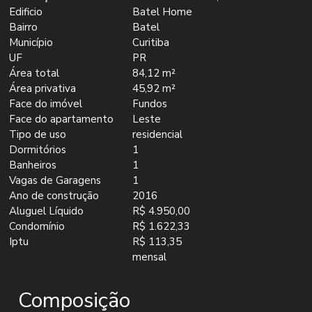
Edificio
Batel Home
Bairro
Batel
Município
Curitiba
UF
PR
Área total
84,12 m²
Área privativa
45,92 m²
Face do imóvel
Fundos
Face do apartamento
Leste
Tipo de uso
residencial
Dormitórios
1
Banheiros
1
Vagas de Garagens
1
Ano de construção
2016
Aluguel Líquido
R$ 4.950,00
Condomínio
R$ 1.622,33
Iptu
R$ 113,35
mensal
Composição