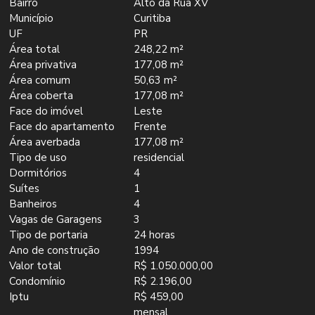
Bairro
Alto da Rua XV
Município
Curitiba
UF
PR
Área total
248,22 m²
Área privativa
177,08 m²
Área comum
50,63 m²
Área coberta
177,08 m²
Face do imóvel
Leste
Face do apartamento
Frente
Área averbada
177,08 m²
Tipo de uso
residencial
Dormitórios
4
Suítes
1
Banheiros
4
Vagas de Garagens
3
Tipo de portaria
24 horas
Ano de construção
1994
Valor total
R$ 1.050.000,00
Condomínio
R$ 2.196,00
Iptu
R$ 459,00
mensal