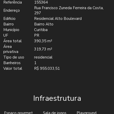
Referência
155364
Rua Francisco Zuneda Ferreira da Costa,
Endereço
297
Edificio
Residencial Alto Boulevard
Bairro
Bairro Alto
Município
Curitiba
UF
PR
Área total
390,35 m²
Área
319,73 m²
privativa
Tipo de uso
residencial
Banheiros
1
Valor total
R$ 955.033,51
Infraestrutura
Espaço gourmet
Sala de jogos
Playground