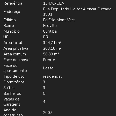
Referência
1347C-CLA
Rua Deputado Heitor Alencar Furtado,
Endereço
1981
Edificio
Edifício Mont Vert
Bairro
Ecoville
Município
Curitiba
UF
PR
Área total
344,71 m²
Área privativa
203,18 m²
Área comum
58,89 m²
Face do imóvel
Frente
Face do
Leste
apartamento
Tipo de uso
residencial
Dormitórios
3
Suítes
3
Banheiros
5
Vagas de
4
Garagens
Ano de
2007
construção