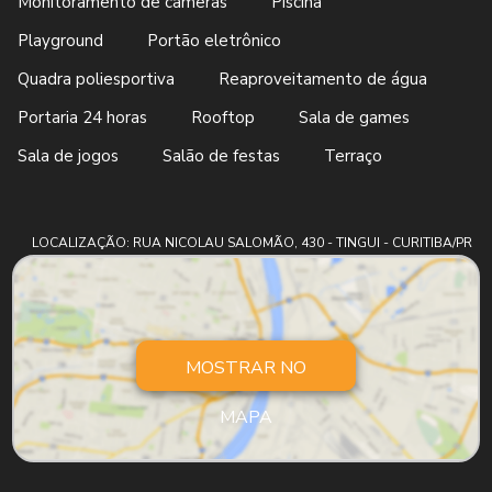
Monitoramento de câmeras
Piscina
Playground
Portão eletrônico
Quadra poliesportiva
Reaproveitamento de água
Portaria 24 horas
Rooftop
Sala de games
Sala de jogos
Salão de festas
Terraço
LOCALIZAÇÃO: RUA NICOLAU SALOMÃO, 430 - TINGUI - CURITIBA/PR
MOSTRAR NO
MAPA