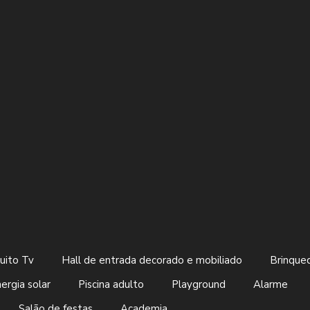
cuito Tv
Hall de entrada decorado e mobiliado
Brinque
ergia solar
Piscina adulto
Playground
Alarme
Salão de festas
Academia