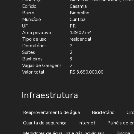
Edificio
Casamia
Bairro
Bigorrilho
Município
Curitiba
UF
PR
Área privativa
139,02 m²
Tipo de uso
residencial
Dormitórios
2
Suítes
2
Banheiros
3
Vagas de Garagens
2
Valor total
R$ 3.690.000,00
Infraestrutura
Reaproveitamento de água
Bicicletário
Cir
Guarita de segurança
Internet
Painéis de en
Medidores de água, luz e gás individuais
Piscina