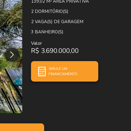
139,02 M²
ÁREA PRIVATIVA
2
DORMITÓRIO(S)
2
VAGA(S) DE GARAGEM
3
BANHEIRO(S)
Valor
R$ 3.690.000,00
SIMULE UM
FINANCIAMENTO