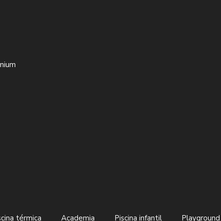
inium
scina térmica
Academia
Piscina infantil
Playground