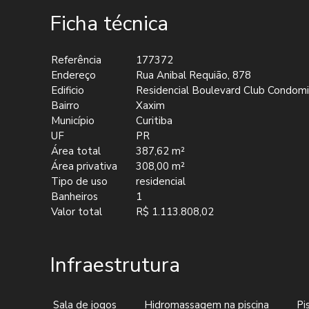
Ficha técnica
Referência
177372
Endereço
Rua Anibal Requião, 878
Edificio
Residencial Boulevard Club Condom
Bairro
Xaxim
Município
Curitiba
UF
PR
Área total
387,62 m²
Área privativa
308,00 m²
Tipo de uso
residencial
Banheiros
1
Valor total
R$ 1.113.808,02
Infraestrutura
Sala de jogos
Hidromassagem na piscina
Pi