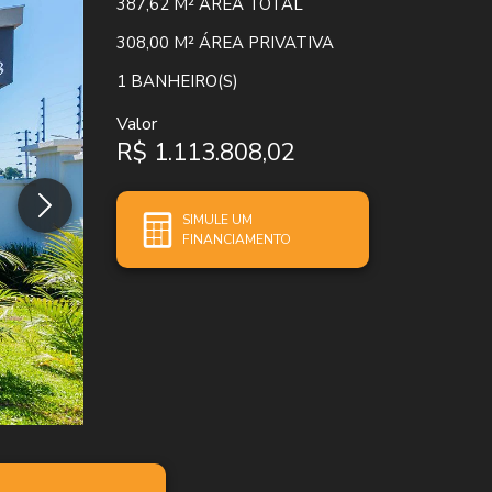
387,62 M²
ÁREA TOTAL
308,00 M²
ÁREA PRIVATIVA
1
BANHEIRO(S)
Valor
R$ 1.113.808,02
SIMULE UM
FINANCIAMENTO