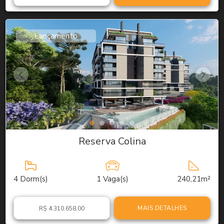
Lançamento
Reserva Colina
4
Dorm(s)
1
Vaga(s)
240,21m²
MAIS DETALHES
R$ 4.310.658,00