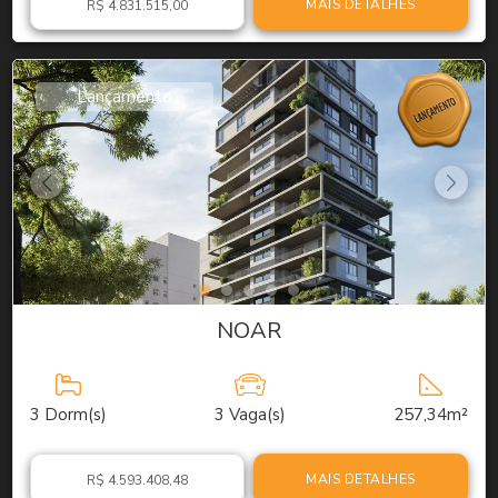
MAIS DETALHES
R$ 4.831.515,00
Lançamento
NOAR
3
Dorm(s)
3
Vaga(s)
257,34m²
MAIS DETALHES
R$ 4.593.408,48