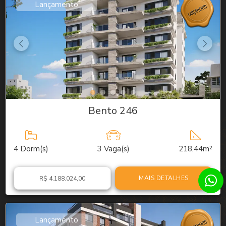
Lançamento
Bento 246
4
Dorm(s)
3
Vaga(s)
218,44m²
MAIS DETALHES
R$ 4.188.024,00
Lançamento