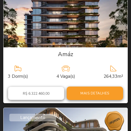
Amáz
3
Dorm(s)
4
Vaga(s)
264,33m²
MAIS DETALHES
R$ 6.322.460,00
Lançamento