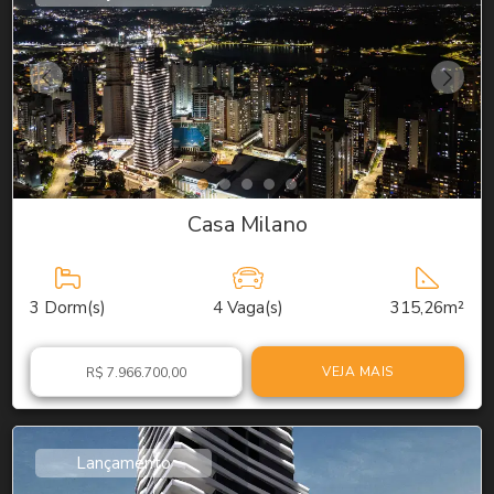
Casa Milano
3
Dorm(s)
4
Vaga(s)
315,26m²
VEJA MAIS
R$ 7.966.700,00
Lançamento