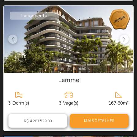
Lançamento
Lemme
3
Dorm(s)
3
Vaga(s)
167,50m²
MAIS DETALHES
R$ 4.283.529,00