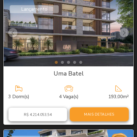
Lançamento
Uma Batel
3
Dorm(s)
4
Vaga(s)
193,00m²
MAIS DETALHES
R$ 4.214.053,54