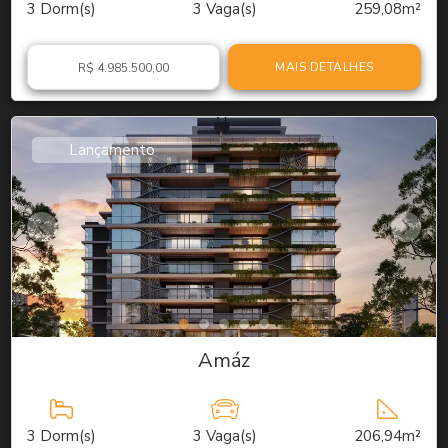
3
Dorm(s)
3
Vaga(s)
259,08m²
MAIS DETALHES
R$ 4.985.500,00
Lançamento
Amáz
3
Dorm(s)
3
Vaga(s)
206,94m²