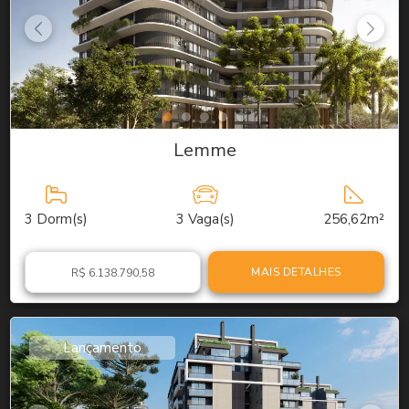
Lemme
3
Dorm(s)
3
Vaga(s)
256,62m²
MAIS DETALHES
R$ 6.138.790,58
Lançamento