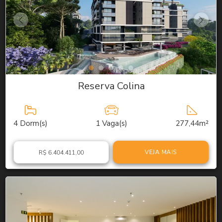
Reserva Colina
4
Dorm(s)
1
Vaga(s)
277,44m²
VEJA MAIS
R$ 6.404.411,00