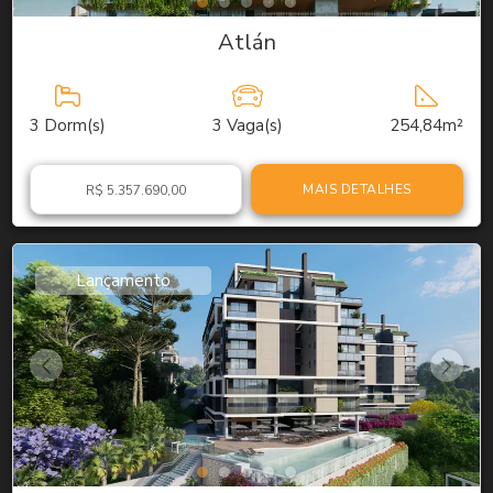
Atlán
3
Dorm(s)
3
Vaga(s)
254,84m²
MAIS DETALHES
R$ 5.357.690,00
Lançamento