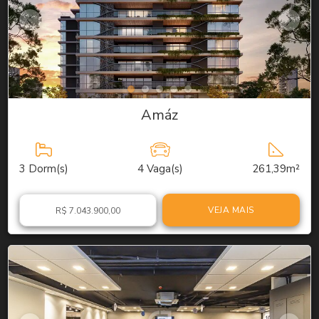
Amáz
3
Dorm(s)
4
Vaga(s)
261,39m²
VEJA MAIS
R$ 7.043.900,00