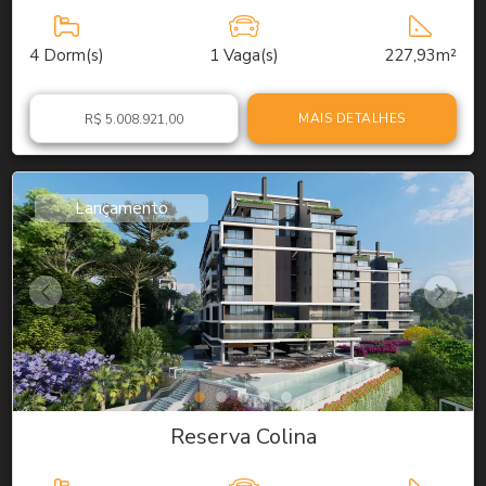
4
Dorm(s)
1
Vaga(s)
227,93m²
MAIS DETALHES
R$ 5.008.921,00
Lançamento
Reserva Colina