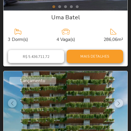
Uma Batel
3
Dorm(s)
4
Vaga(s)
286,06m²
MAIS DETALHES
R$ 5.436.711,72
Lançamento