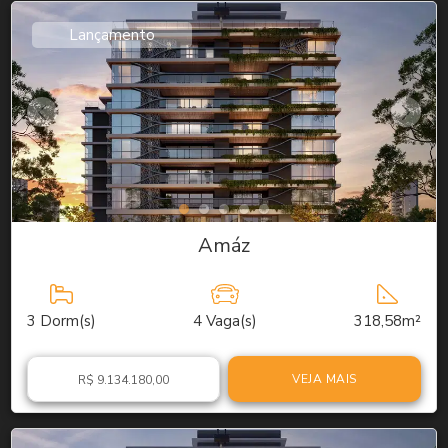
Lançamento
Amáz
3
Dorm(s)
4
Vaga(s)
318,58m²
VEJA MAIS
R$ 9.134.180,00